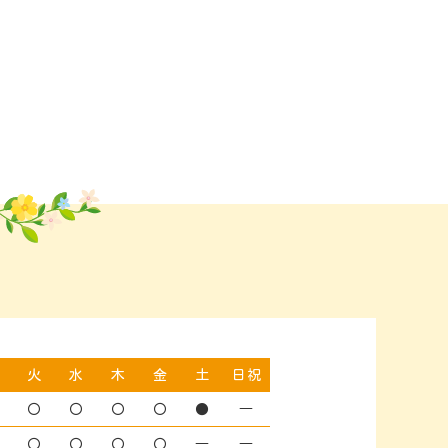
月
火
水
木
金
土
日祝
〇
〇
〇
〇
〇
●
―
〇
〇
〇
〇
〇
―
―