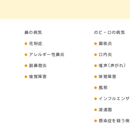
鼻の病気
のど・口の病気
花粉症
扁桃炎
アレルギー性鼻炎
口内炎
副鼻腔炎
嗄声(声がれ)
嗅覚障害
味覚障害
風邪
インフルエンザ
溶連菌
感染症を疑う検