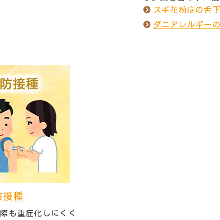
スギ花粉症の舌
ダニアレルギー
防接種
た際も重症化しにくく