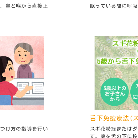
で、鼻と喉から直接上
眠っている間に呼吸
舌下免疫療法
（
、つけ方の指導を行い
スギ花粉症またはダ
す。薬を舌の下に投