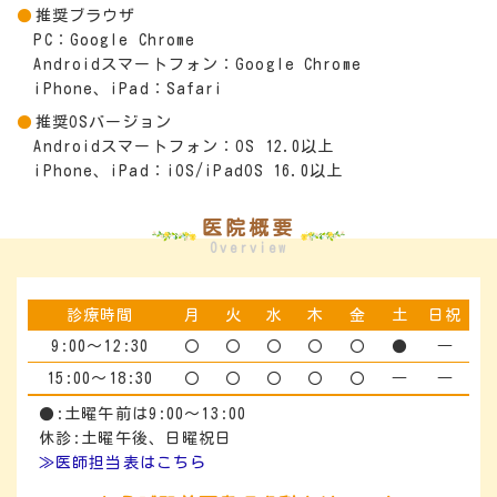
推奨ブラウザ
PC：Google Chrome
Androidスマートフォン：Google Chrome
iPhone、iPad：Safari
推奨OSバージョン
Androidスマートフォン：OS 12.0以上
iPhone、iPad：iOS/iPadOS 16.0以上
医院概要
Overview
診療時間
月
火
水
木
金
土
日祝
9:00～12:30
〇
〇
〇
〇
〇
●
―
15:00～18:30
〇
〇
〇
〇
〇
―
―
●:土曜午前は9:00～13:00
休診:土曜午後、日曜祝日
≫医師担当表はこちら